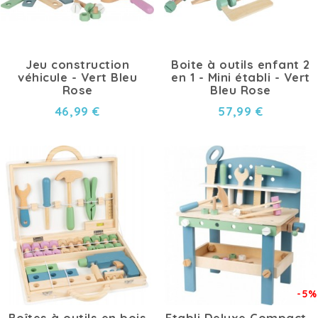
Jeu construction
Boite à outils enfant 2
véhicule - Vert Bleu
en 1 - Mini établi - Vert
Rose
Bleu Rose
46,99 €
57,99 €
-5%
Boîtes à outils en bois
Etabli Deluxe Compact -