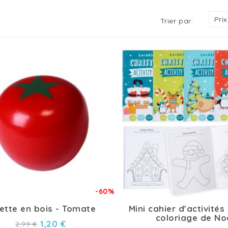
Prix
Trier par:
-60%
ette en bois - Tomate
Mini cahier d'activités
coloriage de No
1,20 €
2,99 €