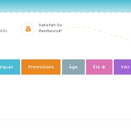
Satisfait Ou
tifs
Remboursé*
iques
Promotions
Âge
Été ☀️
Voir