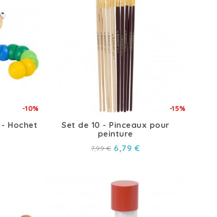
-10%
-15%
 - Hochet
Set de 10 - Pinceaux pour
peinture
6,79 €
7,99 €