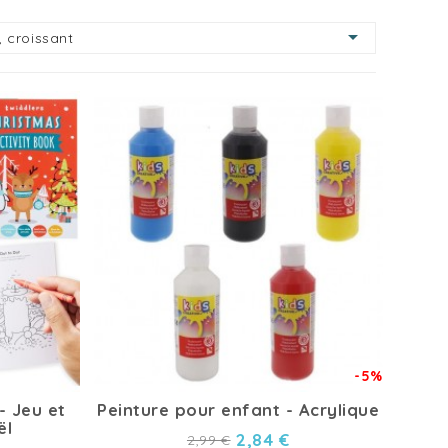

, croissant
-5%
 - Jeu et
Peinture pour enfant - Acrylique
ël
2,84 €
2,99 €