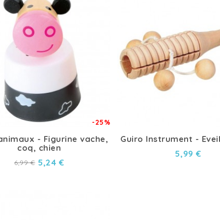
-25%
animaux - Figurine vache,
Guiro Instrument - Evei
coq, chien
5,99 €
5,24 €
6,99 €