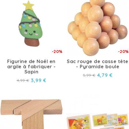
-20%
-20%
Figurine de Noël en
Sac rouge de casse tête
argile à fabriquer -
- Pyramide boule
Sapin
4,79 €
5,99 €
3,99 €
4,99 €