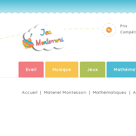
Prix
Compéti
Eveil
Musique
Jeux
Mathémat
Accueil
Materiel Montessori
Mathématiques
A