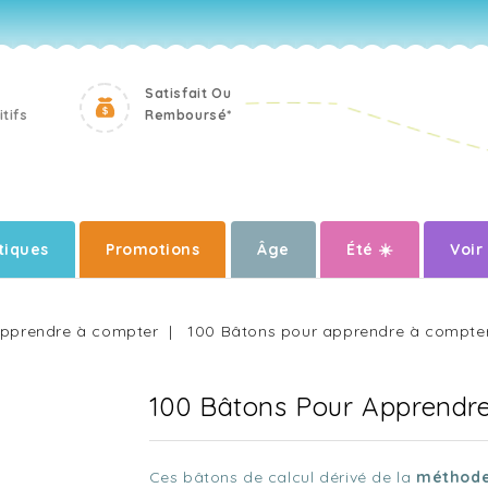
Satisfait Ou
tifs
Remboursé*
iques
Promotions
Âge
Été ☀️
Voir
pprendre à compter
100 Bâtons pour apprendre à compte
100 Bâtons Pour Apprendr
Ces bâtons de calcul dérivé de la
méthode