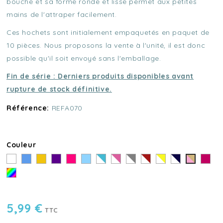
bouche et sa forme ronde et lisse permet aux petites
mains de l'attraper facilement.
Ces hochets sont initialement empaquetés en paquet de
10 pièces. Nous proposons la vente à l'unité, il est donc
possible qu'il soit envoyé sans l'emballage.
Fin de série : Derniers produits disponibles avant
rupture de stock définitive.
Référence:
REFA070
Couleur
Blanc
Bleu
Jaune
Violet
Framboise
Bleu
Rayé
Rayé
Rayé
Rayé
Rayé
Rayé
Violet
Coeur
clair
Bleu
Rose
Gris
Rouge
Jaune
Bleu
raisin
Doré
Au
-
-
-
-
-
Marine
-
hasard
Blanc
Blanc
Blanc
Blanc
Blanc
-
Rose
5,99 €
TTC
Blanc