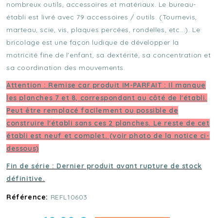
nombreux outils, accessoires et matériaux. Le bureau-
établi est livré avec 79 accessoires / outils. (Tournevis,
marteau, scie, vis, plaques percées, rondelles, etc...). Le
bricolage est une façon ludique de développer la
motricité fine de l'enfant, sa dextérité, sa concentration et
sa coordination des mouvements.
Attention : Remise car produit IM-PARFAIT : Il manque
les planches 7 et 8, correspondant au côté de l'établi.
Peut être remplacé facilement ou possible de
construire l'établi sans ces 2 planches. Le reste de cet
établi est neuf et complet. (voir photo de la notice ci-
dessous)
Fin de série : Dernier produit avant rupture de stock
définitive.
Référence:
REFL10603