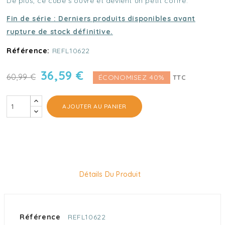
De plus, ce cube s'ouvre et devient un petit coffre.
Fin de série : Derniers produits disponibles avant
rupture de stock définitive.
Référence:
REFL10622
36,59 €
60,99 €
ÉCONOMISEZ 40%
TTC
AJOUTER AU PANIER
Détails Du Produit
Référence
REFL10622