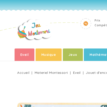
Prix
Compéti
Eveil
Musique
Jeux
Mathémat
Accueil
Materiel Montessori
Eveil
Jouet d'enc