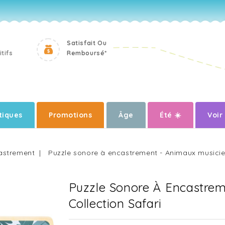
Satisfait Ou
tifs
Remboursé*
iques
Promotions
Âge
Été ☀️
Voir
astrement
Puzzle sonore à encastrement - Animaux musicien
Puzzle Sonore À Encastrem
Collection Safari