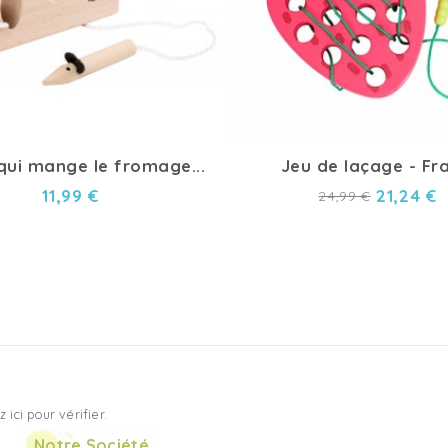
qui mange le fromage...
Jeu de laçage - Fr
11,99 €
21,24 €
24,99 €
z ici pour vérifier
.
Notre Société