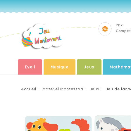
Prix
Compéti
Eveil
Musique
Jeux
Mathémat
Accueil
Materiel Montessori
Jeux
Jeu de laça