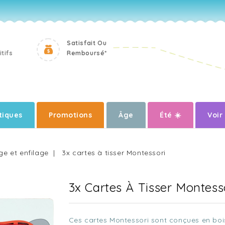
Satisfait Ou
tifs
Remboursé*
iques
Promotions
Âge
Été ☀️
Voir
ge et enfilage
3x cartes à tisser Montessori
3x Cartes À Tisser Montess
Ces cartes Montessori sont conçues en bois e