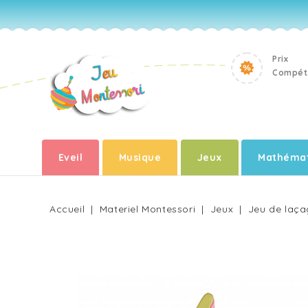
Prix
Compéti
Eveil
Musique
Jeux
Mathémat
Accueil
Materiel Montessori
Jeux
Jeu de laça