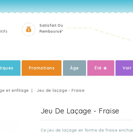
Satisfait Ou
tifs
Remboursé*
iques
Promotions
Âge
Été ☀️
Voir
ge et enfilage
Jeu de laçage - Fraise
Jeu De Laçage - Fraise
Ce jeu de laçage en forme de fraise enchan