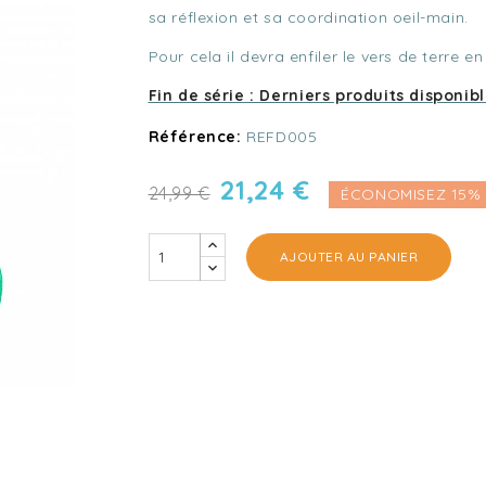
sa réflexion et sa coordination oeil-main.
Pour cela il devra enfiler le vers de terre en
Fin de série : Derniers produits disponib
Référence:
REFD005
21,24 €
24,99 €
ÉCONOMISEZ 15%
AJOUTER AU PANIER