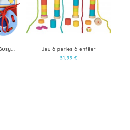
usy...
Jeu à perles à enfiler
3x 
31,99 €