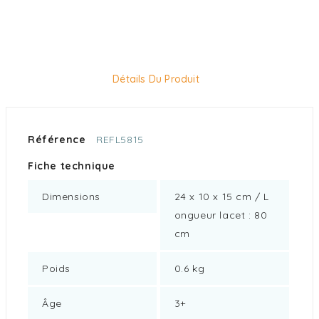
Détails Du Produit
Référence
REFL5815
Fiche technique
Dimensions
24 x 10 x 15 cm / L
ongueur lacet : 80
cm
Poids
0.6 kg
Âge
3+