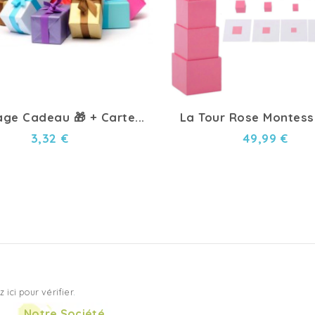
ge Cadeau 🎁 + Carte...
La Tour Rose Montessor
3,32 €
49,99 €
z ici pour vérifier
.
Notre Société