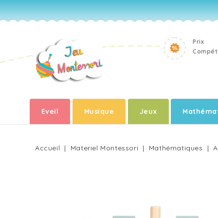
Prix
Compéti
Eveil
Musique
Jeux
Mathémat
Accueil
Materiel Montessori
Mathématiques
A