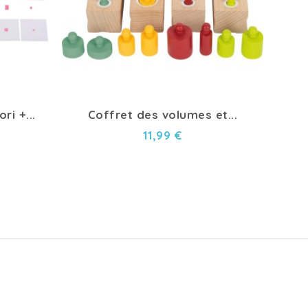
i +...
Coffret des volumes et...
E
11,99 €